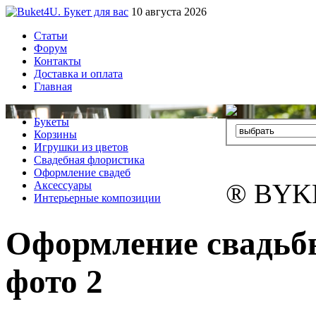
10 августа 2026
Статьи
Форум
Контакты
Доставка и оплата
Главная
Букеты
Корзины
Игрушки из цветов
Свадебная флористика
Оформление свадеб
® BYK
Аксессуары
Интерьерные композиции
Оформление свадьбы
фото 2