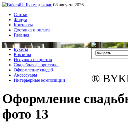
08 августа 2026
Статьи
Форум
Контакты
Доставка и оплата
Главная
Букеты
Корзины
Игрушки из цветов
Свадебная флористика
Оформление свадеб
® BYK
Аксессуары
Интерьерные композиции
Оформление свадьбы
фото 13