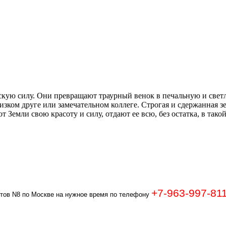
кую силу. Они превращают траурный венок в печальную и светл
изком друге или замечательном коллеге. Строгая и сдержанная з
 Земли свою красоту и силу, отдают ее всю, без остатка, в так
+7-963-997-81
етов N8 по Москве на нужное время по телефону