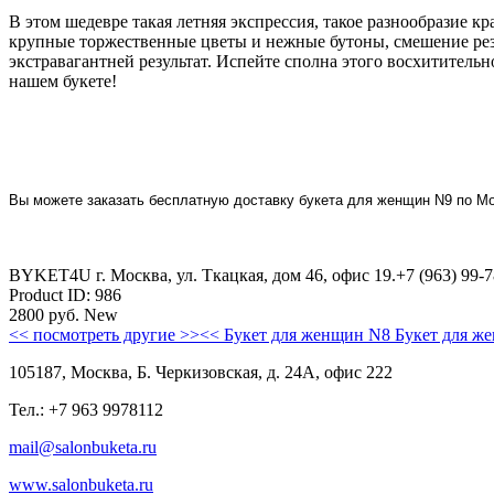
В этом шедевре такая летняя экспрессия, такое разнообразие кр
крупные торжественные цветы и нежные бутоны, смешение резк
экстравагантней результат. Испейте сполна этого восхитительно
нашем букете!
Вы можете заказать бесплатную доставку букета для женщин N9 по М
BYKET4U
г. Москва, ул. Ткацкая, дом 46, офис 19.
+7 (963) 99-
Product ID:
986
2800
руб.
New
<< посмотреть другие >>
<< Букет для женщин N8
Букет для ж
105187, Москва, Б. Черкизовская, д. 24А, офис 222
Тел.: +7 963 9978112
mail@salonbuketa.ru
www.salonbuketa.ru