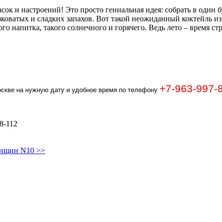
асок и настроений! Это просто гениальная идея: собрать в один 
оватых и сладких запахов. Вот такой неожиданный коктейль из
го напитка, такого солнечного и горячего. Ведь лето – время стр
+7-963-997-
оскве на нужную дату и удобное время по телефону
78-112
енщин N10 >>