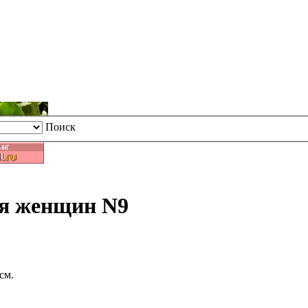
Поиск
ля женщин N9
см.